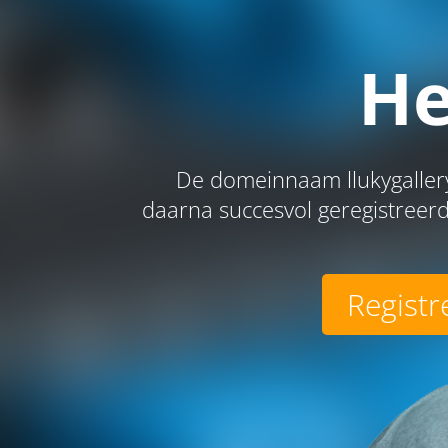
He
De domeinnaam llukygallery
daarna succesvol geregistreerd
Registr