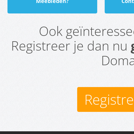
Meebieden?
Cont
Ook geïnteress
Registreer je dan nu
Domai
Registr